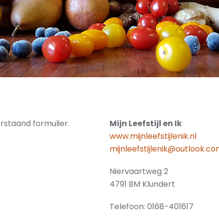
staand formulier.
Mijn Leefstijl en Ik
www.mijnleefstijlenik.nl
mijnleefstijlenik@outlook.c
Niervaartweg 2
4791 BM Klundert
Telefoon: 0168-401617