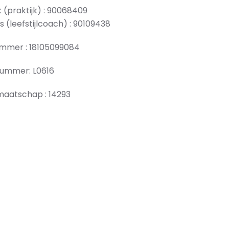
k (praktijk) : 90068409
s (leefstijlcoach) : 90109438
nummer : 18105099084
nummer: L0616
dmaatschap : 14293