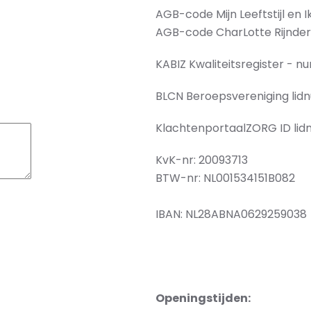
AGB-code Mijn Leeftstijl en I
AGB-code CharLotte Rijnder
KABIZ Kwaliteitsregister - 
BLCN Beroepsvereniging lid
KlachtenportaalZORG ID li
KvK-nr: 20093713
BTW-nr: NL001534151B082
IBAN: NL28ABNA0629259038
Openingstijden: