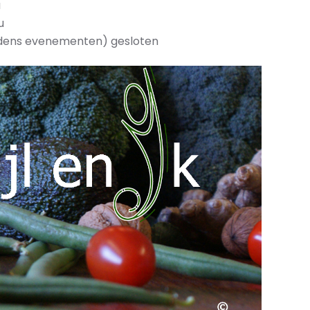
u
u
dens evenementen) gesloten