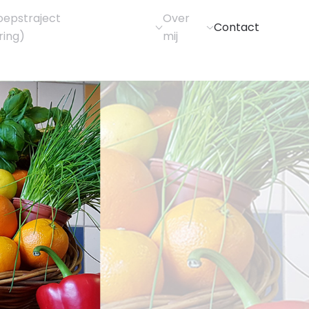
oepstraject
Over
Contact
ring)
mij