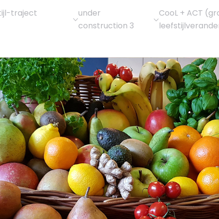
jl-traject
under
CooL + ACT (gr
construction 3
leefstijlverande