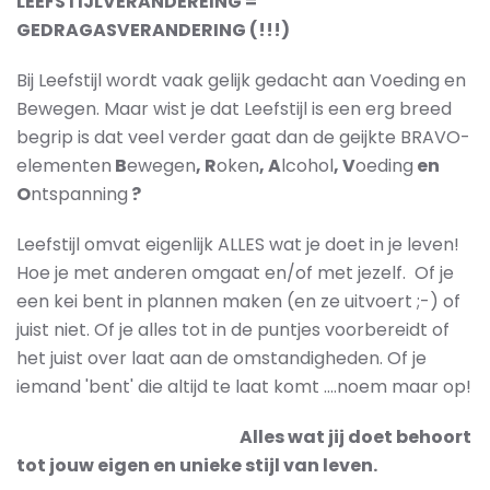
LEEFSTIJLVERANDEREING =
GEDRAGASVERANDERING (!!!)
Bij Leefstijl wordt vaak gelijk gedacht aan Voeding en
Bewegen. Maar wist je dat Leefstijl is een erg breed
begrip is dat veel verder gaat dan de geijkte BRAVO-
elementen
B
ewegen
, R
oken
, A
lcohol
, V
oeding
en
O
ntspanning
?
Leefstijl omvat eigenlijk ALLES wat je doet in je leven!
Hoe je met anderen omgaat en/of met jezelf. Of je
een kei bent in plannen maken (en ze uitvoert ;-) of
juist niet. Of je alles tot in de puntjes voorbereidt of
het juist over laat aan de omstandigheden. Of je
iemand 'bent' die altijd te laat komt ....noem maar op!
Alles wat jij doet behoort
tot jouw eigen en unieke stijl van leven.